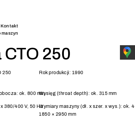
Kontakt
o maszyn
a CTO 250
O 250
Rok produkcji: 1990
obocza: ok. 800 mm
Wysięg (throat depth): ok. 315 mm
3 x 380/400 V, 50 Hz
Wymiary maszyny (dł. x szer. x wys.): ok. 
1850 × 2950 mm