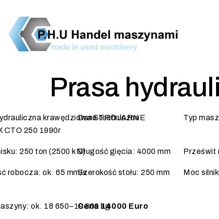
Prasa hydrau
hydrauliczna krawędziowa STROJARNE
Dane techniczne
Typ masz
 CTO 250 1990r
cisku: 250 ton (2500 kN)
Długość gięcia: 4000 mm
Prześwit
ć robocza: ok. 65 mm/s
Szerokość stołu: 250 mm
Moc silni
aszyny: ok. 18 650–19 300 kg
Cena 14000 Euro