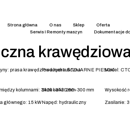
Strona główna
O nas
Sklep
Oferta
Serwis I Remonty maszyn
Dokumentacje d
liczna krawędziow
yny: prasa krawędziowa hydrauliczna
Producent: STOJARNE PIESOK
Model: CT
 między kolumnami: 3420–3430 mm
Skok belki: 250–300 mm
Wysokość r
ka głównego: 15 kW
Napęd: hydrauliczny
Zasilanie: 